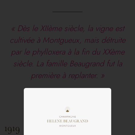
« Dès le XIIème siècle, la vigne est
cultivée à Montgueux, mais détruite
par le phylloxera à la fin du XXème
siècle. La famille Beaugrand fut la
première à replanter. »
1919