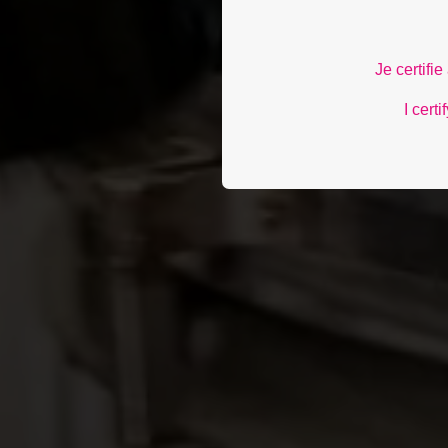
Je certifi
I cert