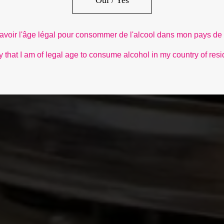
Oui / Yes
e avoir l'âge légal pour consommer de l'alcool dans mon pays de
ify that I am of legal age to consume alcohol in my country of res