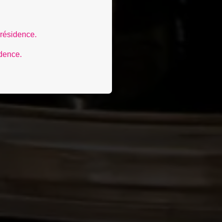
 résidence.
idence.